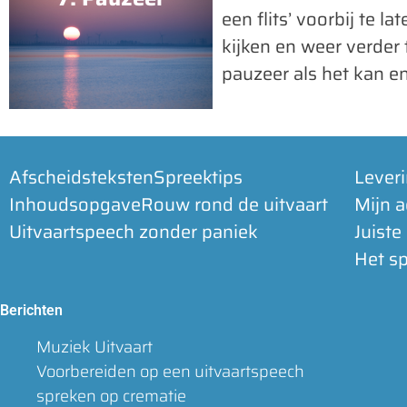
een flits’ voorbij te 
kijken en weer verder
pauzeer als het kan 
Afscheidsteksten
Spreektips
Lever
Inhoudsopgave
Rouw rond de uitvaart
Mijn 
Uitvaartspeech zonder paniek
Juiste
Het sp
Berichten
Muziek Uitvaart
Voorbereiden op een uitvaartspeech
spreken op crematie