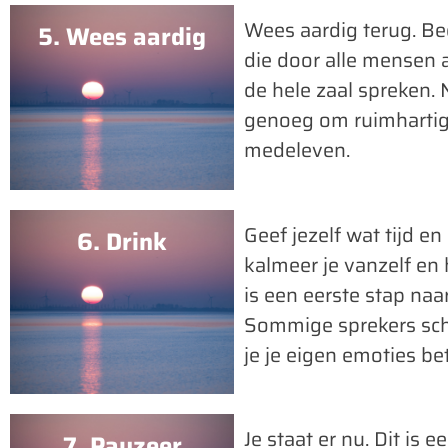
Wees aardig terug. Bed
5. Wees aardig
die door alle mensen 
de hele zaal spreken. 
genoeg om ruimhartig 
medeleven.
Geef jezelf wat tijd 
6. Drink
kalmeer je vanzelf en h
is een eerste stap naa
Sommige sprekers schri
je je eigen emoties be
Je staat er nu. Dit is
7. Pauzeer