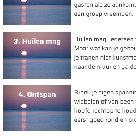
gasten als ze aankome
een groep vreemden.
Huilen mag. Iedereen z
3. Huilen mag
Maar wat kan je gebeur
je tranen niet kunstma
naar de muur en ga d
Breek je eigen spannin
4. Ontspan
wiebelen of van been t
hoofd rechtop te houde
eerst goed rond en pro