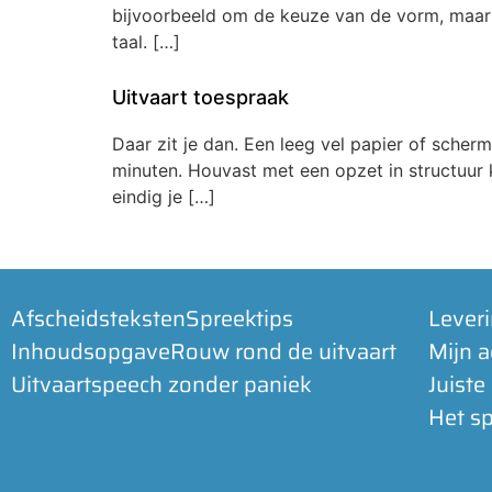
bijvoorbeeld om de keuze van de vorm, maar o
taal. […]
Uitvaart toespraak
Daar zit je dan. Een leeg vel papier of scher
minuten. Houvast met een opzet in structuur k
eindig je […]
Afscheidsteksten
Spreektips
Lever
Inhoudsopgave
Rouw rond de uitvaart
Mijn 
Uitvaartspeech zonder paniek
Juiste
Het sp